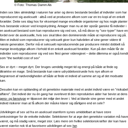
© Foto: Thomas Damm Als
Inden sex blev almindeligt i naturen har arter og deres bestande bestået af individer som har
reproduceret sig aseksuelt - altså ved at producere afkom som var en tro kopi af en enkelt
forælder. Dette ses idag hos for eksempel mange encellede organismer og hos nogle planter
hvis bestande vokser ved knopskydning. Antager man nu at der opstår ganske få individer i
en aseksuel bestand som kan reproducere sig ved sex, så må disse ny ”sex-typer” have en
fordel over de aseksuelle, hvis sex skal blive den dominerende måde at reproducere sig på.
Men et individ som reproducerer sig seksuelt giver kun halvdelen af sine gener videre til
næste generation. Derfor må et seksuelt reproducerende par producere mindst dobbelt så
mange levedygtige afkom i forhold til en enkelt aseksuel forælder. Kun på den måde får de
individer som reproducerer sig ved sex flest gener videregivet – dette dilemma er også kendt
som ”the twofold cost of sex”
Sex er dyrt – meget dyrt. Der bruges uendelig meget tid og energi på både at finde og
tiltrække en mage. Små bestande kan være udryddelsestruede hvis nye afkom er
begrænset af nødvendigheden af både at finde et individ af samme art og af det modsatte
køn.
Desuden kan en opblanding af sit genetiske materiale med et andet individ være en ”risikabel
affære”. Det individ der nu én gang har overlevet til den reproduktive alder har bevist at dens
geno- og fænotype
er tilpasset det miljø den lever i. Ved at blande sine gener med et andet
individ risikerer man at få afkom der måske klarer sig dårligere end en selv?
Udviklingen af sex ud fra en aseksuel stamform synes umiddelbart at have store
omkostninger for de enkelte individer. Selektionen for at øge den genetiske variation må have
været, og må stadig være, meget stor. Læs mere om hvilke selektionskræfter der kan have
været stærke nok til at favorisere udviklingen af sex
her
.