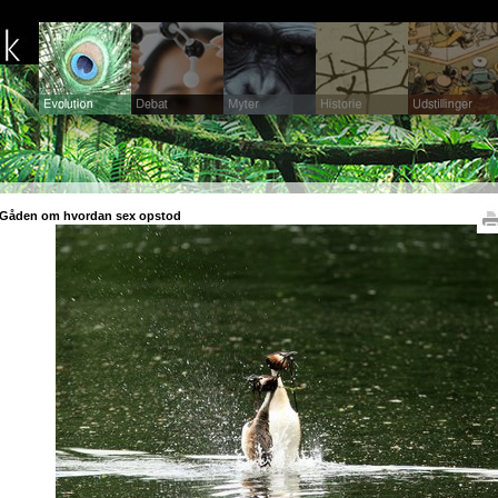
Gåden om hvordan sex opstod