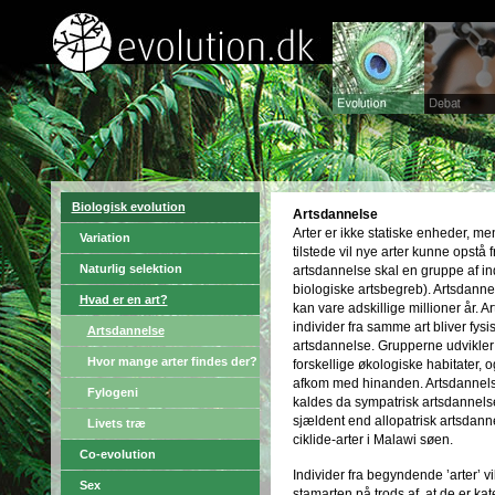
Biologisk evolution
Artsdannelse
Arter er ikke statiske enheder, men
Variation
tilstede vil nye arter kunne opstå 
Naturlig selektion
artsdannelse skal en gruppe af indi
biologiske artsbegreb). Artsdann
Hvad er en art?
kan vare adskillige millioner år. 
individer fra samme art bliver fysi
Artsdannelse
artsdannelse. Grupperne udvikler si
Hvor mange arter findes der?
forskellige økologiske habitater, og
afkom med hinanden. Artsdannels
Fylogeni
kaldes da sympatrisk artsdannels
sjældent end allopatrisk artsdann
Livets træ
ciklide-arter i Malawi søen.
Co-evolution
Individer fra begyndende ’arter’ vil
Sex
stamarten på trods af, at de er kat