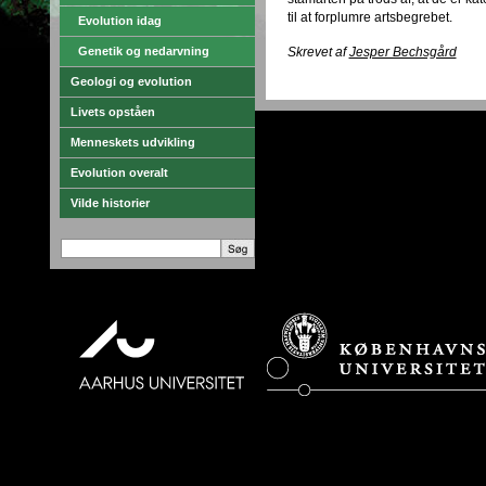
til at forplumre artsbegrebet.
Evolution idag
Genetik og nedarvning
Skrevet af
Jesper Bechsgård
Geologi og evolution
Livets opståen
Menneskets udvikling
Evolution overalt
Vilde historier