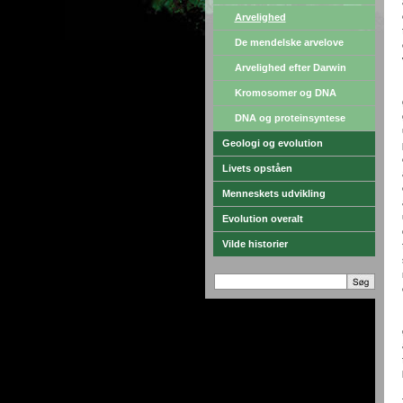
Arvelighed
De mendelske arvelove
Arvelighed efter Darwin
Kromosomer og DNA
DNA og proteinsyntese
Geologi og evolution
Livets opståen
Menneskets udvikling
Evolution overalt
Vilde historier