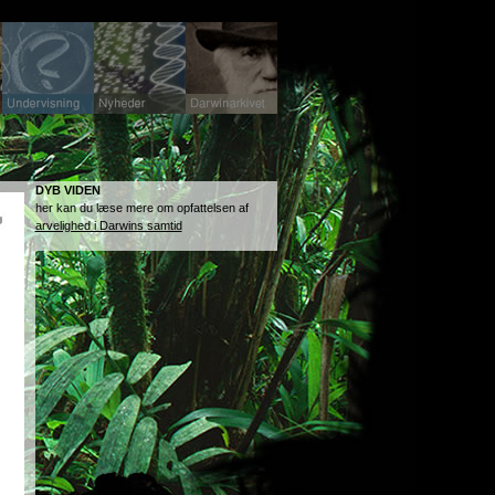
DYB VIDEN
her kan du læse mere om opfattelsen af
arvelighed i Darwins samtid