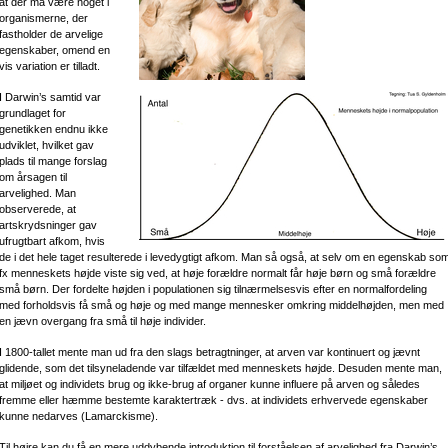
at der må være noget i
organismerne, der
fastholder de arvelige
egenskaber, omend en
vis variation er tilladt.
I Darwin’s samtid var
grundlaget for
genetikken endnu ikke
udviklet, hvilket gav
plads til mange forslag
om årsagen til
arvelighed. Man
observerede, at
artskrydsninger gav
ufrugtbart afkom, hvis
de i det hele taget resulterede i levedygtigt afkom. Man så også, at selv om en egenskab so
fx menneskets højde viste sig ved, at høje forældre normalt får høje børn og små forældre
små børn. Der fordelte højden i populationen sig tilnærmelsesvis efter en normalfordeling
med forholdsvis få små og høje og med mange mennesker omkring middelhøjden, men med
en jævn overgang fra små til høje individer.
I 1800-tallet mente man ud fra den slags betragtninger, at arven var kontinuert og jævnt
glidende, som det tilsyneladende var tilfældet med menneskets højde. Desuden mente man,
at miljøet og individets brug og ikke-brug af organer kunne influere på arven og således
fremme eller hæmme bestemte karaktertræk - dvs. at individets erhvervede egenskaber
kunne nedarves (Lamarckisme).
Til højre kan du få en mere uddybende introduktion til forståelsen af arvelighed fra Darwin’s