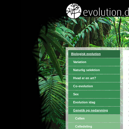
Biologisk evolution
Variation
Naturlig selektion
Hvad er en art?
Co-evolution
Sex
Evolution idag
Genetik og nedarvning
Cellen
Celledeling