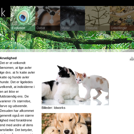
Arvelighed
Det er et velkendt
fænomen, at lige avler
lige dvs. at fx katte avler
katte og hunde avler
hunde. Det er ligeledes
velkendt, at individerne i
en art ikke er
fuldstændig ens. De
varierer i fx størrelse,
farve og udseende.
Billeder: Idworks
Desuden har afkommet
generelt også en større
lighed med forældrene
end med andre af dens
artsfæller. Det betyder,